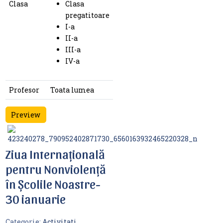
Clasa
Clasa
pregatitoare
I-a
II-a
III-a
IV-a
Profesor
Toata lumea
Preview
Ziua Internațională
pentru Nonviolență
în Școlile Noastre-
30 ianuarie
Categorie:
Activitati