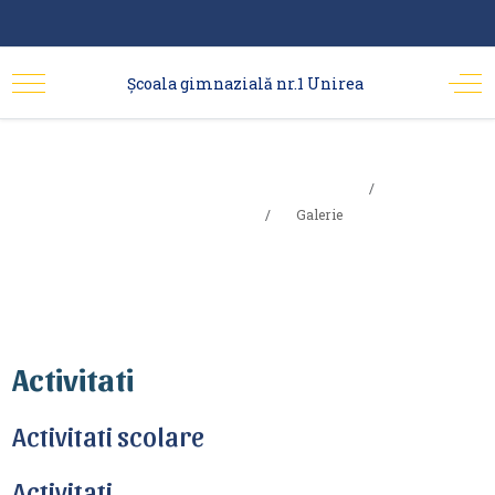
Şcoala gimnazială nr.1 Unirea
Sunteți aici:
Acasa
Galerie
Galerie
Activitati
Activitati scolare
Activitati