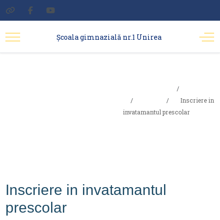
Şcoala gimnazială nr.1 Unirea
Inscriere in
Sunteți aici:
Acasa
invatamantul
Elevi
Inscriere in
invatamantul prescolar
prescolar
Inscriere in invatamantul
prescolar