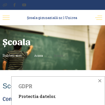
Şcoala gimnazială nr.1 Unirea
Școala
Sunteți aici:
Acasa
Școala
×
Scoala
GDPR
Protectia datelor.
Comisii
( 14 Documente )