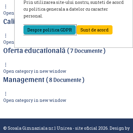
Prin utilizarea site-ului nostru, sunteti de acord
cu politica generala a datelor cu caracter
Open category in new window
personal.
Calitate
( 0 Documente )
Despre politica GDPR
Sunt de acord
Open category in new window
Oferta educatională
( 7 Documente )
Open category in new window
Management
( 8 Documente )
Open category in new window
© Scoala Gimnaziala nr.1 Unirea - site oficial 2026. Design by