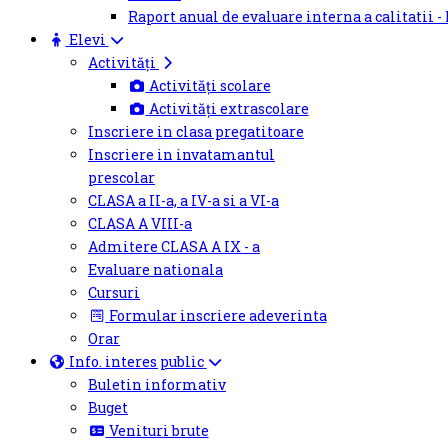
Raport anual de evaluare interna a calitatii -
Elevi
Activități
Activități scolare
Activități extrascolare
Inscriere in clasa pregatitoare
Inscriere in invatamantul
prescolar
CLASA a II-a, a IV-a si a VI-a
CLASA A VIII-a
Admitere CLASA A IX - a
Evaluare nationala
Cursuri
Formular inscriere adeverinta
Orar
Info. interes public
Buletin informativ
Buget
Venituri brute