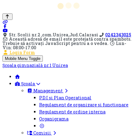
Str. Scolii nr.2 ,com.Unirea,Jud.Calarasi
0242343025
Această adresă de email este protejată contra spambots.
Trebuie să activați JavaScript pentru a o vedea.
Lun-
Vin: 08:00-17:00
Login Form
Mobile Menu Toggle
Şcoala gimnazială nr.1 Unirea
Școala
Management
P.D.I si Plan Operational
Regulament de organizare si functionare
Regulament de ordine interna
Organigrama
Comisii