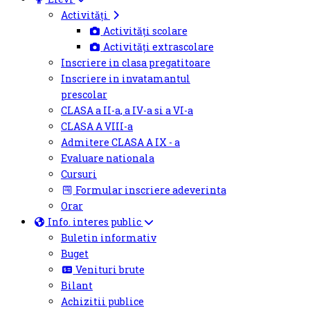
Activități
Activități scolare
Activități extrascolare
Inscriere in clasa pregatitoare
Inscriere in invatamantul
prescolar
CLASA a II-a, a IV-a si a VI-a
CLASA A VIII-a
Admitere CLASA A IX - a
Evaluare nationala
Cursuri
Formular inscriere adeverinta
Orar
Info. interes public
Buletin informativ
Buget
Venituri brute
Bilant
Achizitii publice