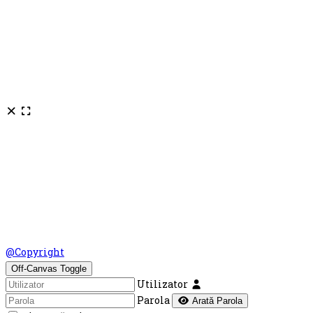
© Scoala Gimnaziala nr.1 Unirea - site oficial 2026. Design by
@Copyright
Off-Canvas Toggle
Utilizator
Parola
Arată Parola