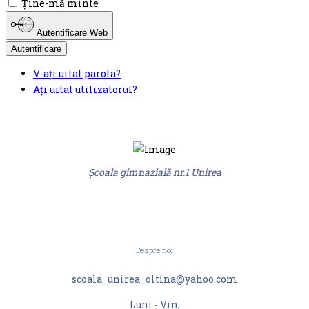
Ţine-mă minte
Autentificare Web
Autentificare
V-ați uitat parola?
Ați uitat utilizatorul?
Şcoala gimnazială nr.1 Unirea
Despre noi
scoala_unirea_oltina@yahoo.com
Luni - Vin,