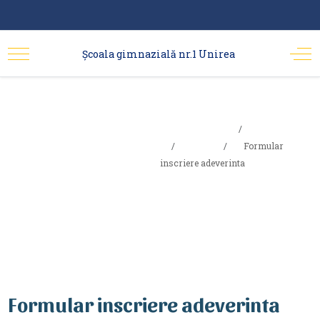
Şcoala gimnazială nr.1 Unirea
Formular
Sunteți aici:
Acasa
inscriere
Elevi
Formular
inscriere adeverinta
adeverinta
Formular inscriere adeverinta