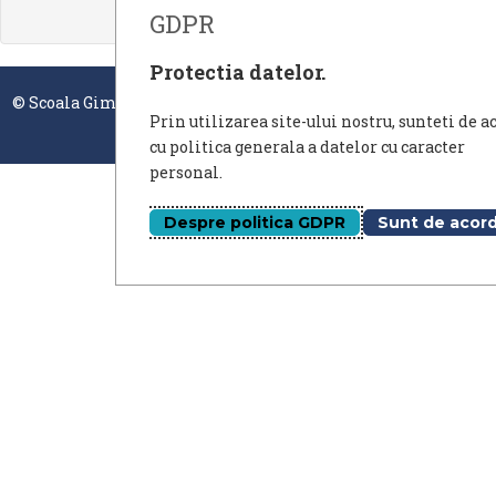
GDPR
Protectia datelor.
© Scoala Gimnaziala nr.1 Unirea - site oficial 2026. Design by
Prin utilizarea site-ului nostru, sunteti de a
Mircea
cu politica generala a datelor cu caracter
personal.
Despre politica GDPR
Sunt de acor