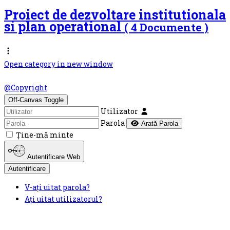
Proiect de dezvoltare institutionala
si plan operational
( 4 Documente )
Open category in new window
© Scoala Gimnaziala nr.1 Unirea - site oficial 2026. Design by
@Copyright
Off-Canvas Toggle
Utilizator
Parola
Arată Parola
Ţine-mă minte
Autentificare Web
Autentificare
V-ați uitat parola?
Ați uitat utilizatorul?