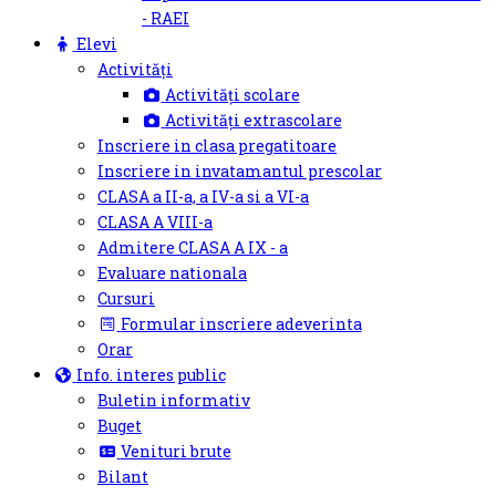
- RAEI
Elevi
Activități
Activități scolare
Activități extrascolare
Inscriere in clasa pregatitoare
Inscriere in invatamantul prescolar
CLASA a II-a, a IV-a si a VI-a
CLASA A VIII-a
Admitere CLASA A IX - a
Evaluare nationala
Cursuri
Formular inscriere adeverinta
Orar
Info. interes public
Buletin informativ
Buget
Venituri brute
Bilant