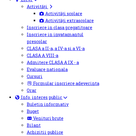
Activități
Activități scolare
Activități extrascolare
Inscriere in clasa pregatitoare
Inscriere in invatamantul
prescolar
CLASA a II-a, a IV-a si a VI-a
CLASA A VIII-a
Admitere CLASA A IX - a
Evaluare nationala
Cursuri
Formular inscriere adeverinta
Orar
Info. interes public
Buletin informativ
Buget
Venituri brute
Bilant
Achizitii publice