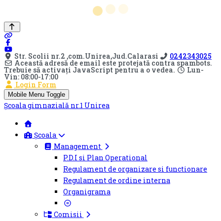
Str. Scolii nr.2 ,com.Unirea,Jud.Calarasi
0242343025
Această adresă de email este protejată contra spambots.
Trebuie să activați JavaScript pentru a o vedea.
Lun-
Vin: 08:00-17:00
Login Form
Mobile Menu Toggle
Şcoala gimnazială nr.1 Unirea
Școala
Management
P.D.I si Plan Operational
Regulament de organizare si functionare
Regulament de ordine interna
Organigrama
Comisii