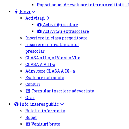
Raport anual de evaluare interna a calitatii -
Elevi
Activități
Activități scolare
Activități extrascolare
Inscriere in clasa pregatitoare
Inscriere in invatamantul
prescolar
CLASA a II-a, a IV-a si a VI-a
CLASA A VIII-a
Admitere CLASA A IX - a
Evaluare nationala
Cursuri
Formular inscriere adeverinta
Orar
Info. interes public
Buletin informativ
Buget
Venituri brute