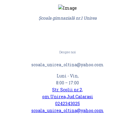
Şcoala gimnazială nr.1 Unirea
Despre noi
scoala_unirea_oltina@yahoo.com
Luni - Vin,
8:00 – 17:00
Str. Scolii nr.2,
om.Unirea,Jud.Calarasi
0242343025
scoala_unirea_oltina@yahoo.com