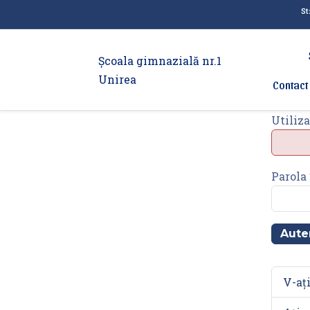
Str
Şcoala gimnazială nr.1
Unirea
Contact
Utiliza
Parola
Aute
V-ați