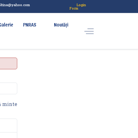
oltina@yahoo.com
Login
Form
Galerie
PNRAS
Noutăți
 minte