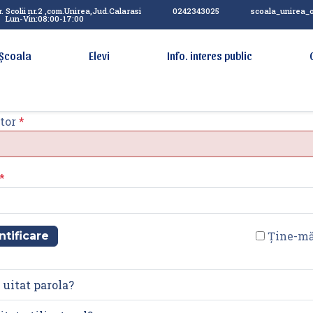
. Scolii nr.2 ,com.Unirea,Jud.Calarasi
0242343025
scoala_unirea_
Lun-Vin:08:00-17:00
Școala
Elevi
Info. interes public
tor
*
*
Ține-mă
ntificare
 uitat parola?